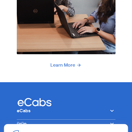
Learn More
eCabs
ürün
Şirket