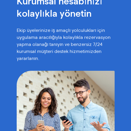
Kurumsal hesabınızı
kolaylıkla yönetin
Ekip üyelerinize iş amaçlı yolculukları için
uygulama aracılığıyla kolaylıkla rezervasyon
yapma olanağı tanıyın ve benzersiz 7/24
kurumsal müşteri destek hizmetimizden
yararlanın.